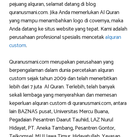
pejuang alquran, selamat datang di blog
quranusmani.com. Jika Anda memerlukan Al Quran
yang mampu menambahkan logo di covernya, maka
Anda datang ke situs website yang tepat. Kami adalah
perusahaan profesional spesialis mencetak
alquran
custom
.
Quranusmani.com merupakan perusahaan yang
berpengalaman dalam dunia percetakan alquran
custom sejak tahun 2009 dan telah menerbitkan
lebih dari 7 juta Al Quran. Terlebih, telah banyak
sekali lembaga yang menyerahkan dan memesan
keperluan alquran custom di quranusmani.com, antara
lain BAZNAS pusat, Universitas Mercu Buana,
Pegadaian Pesantren Daarut Tauhiid, LAZ Nurul
Hidayat, PT. Aneka Tambang, Pesantren Gontor,
Telkomsel, MUI Jawa Timur, Hidayatullah, Yayasan