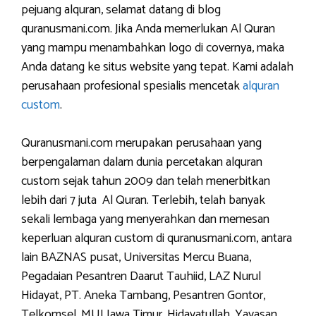
pejuang alquran, selamat datang di blog
quranusmani.com. Jika Anda memerlukan Al Quran
yang mampu menambahkan logo di covernya, maka
Anda datang ke situs website yang tepat. Kami adalah
perusahaan profesional spesialis mencetak
alquran
custom
.
Quranusmani.com merupakan perusahaan yang
berpengalaman dalam dunia percetakan alquran
custom sejak tahun 2009 dan telah menerbitkan
lebih dari 7 juta Al Quran. Terlebih, telah banyak
sekali lembaga yang menyerahkan dan memesan
keperluan alquran custom di quranusmani.com, antara
lain BAZNAS pusat, Universitas Mercu Buana,
Pegadaian Pesantren Daarut Tauhiid, LAZ Nurul
Hidayat, PT. Aneka Tambang, Pesantren Gontor,
Telkomsel, MUI Jawa Timur, Hidayatullah, Yayasan