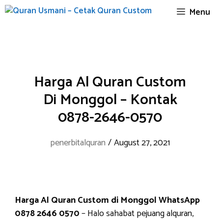
Skip
Menu
to
content
Harga Al Quran Custom
Di Monggol – Kontak
0878-2646-0570
penerbitalquran
/
August 27, 2021
Harga Al Quran Custom di Monggol WhatsApp
0878 2646 0570
– Halo sahabat pejuang alquran,