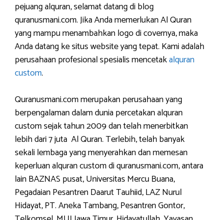
pejuang alquran, selamat datang di blog
quranusmani.com. Jika Anda memerlukan Al Quran
yang mampu menambahkan logo di covernya, maka
Anda datang ke situs website yang tepat. Kami adalah
perusahaan profesional spesialis mencetak
alquran
custom
.
Quranusmani.com merupakan perusahaan yang
berpengalaman dalam dunia percetakan alquran
custom sejak tahun 2009 dan telah menerbitkan
lebih dari 7 juta Al Quran. Terlebih, telah banyak
sekali lembaga yang menyerahkan dan memesan
keperluan alquran custom di quranusmani.com, antara
lain BAZNAS pusat, Universitas Mercu Buana,
Pegadaian Pesantren Daarut Tauhiid, LAZ Nurul
Hidayat, PT. Aneka Tambang, Pesantren Gontor,
Telkomsel, MUI Jawa Timur, Hidayatullah, Yayasan