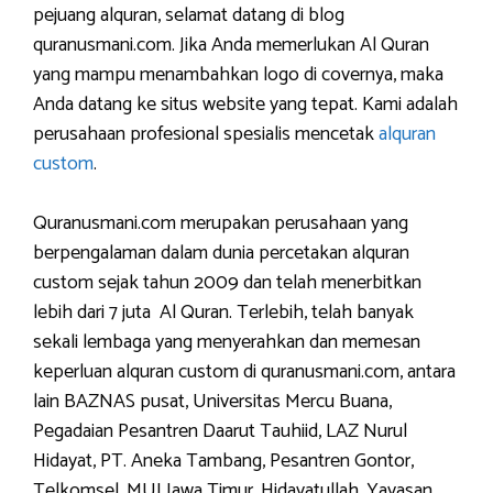
pejuang alquran, selamat datang di blog
quranusmani.com. Jika Anda memerlukan Al Quran
yang mampu menambahkan logo di covernya, maka
Anda datang ke situs website yang tepat. Kami adalah
perusahaan profesional spesialis mencetak
alquran
custom
.
Quranusmani.com merupakan perusahaan yang
berpengalaman dalam dunia percetakan alquran
custom sejak tahun 2009 dan telah menerbitkan
lebih dari 7 juta Al Quran. Terlebih, telah banyak
sekali lembaga yang menyerahkan dan memesan
keperluan alquran custom di quranusmani.com, antara
lain BAZNAS pusat, Universitas Mercu Buana,
Pegadaian Pesantren Daarut Tauhiid, LAZ Nurul
Hidayat, PT. Aneka Tambang, Pesantren Gontor,
Telkomsel, MUI Jawa Timur, Hidayatullah, Yayasan