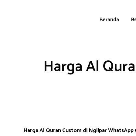
Skip
to
content
Beranda
Be
Harga Al Qura
Harga Al Quran Custom di Nglipar WhatsApp