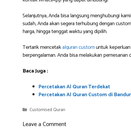
kontak WhatsApp yang dapat dihubungi.
Selanjutnya, Anda bisa langsung menghubungi kami
sudah, Anda akan segera terhubung dengan custome
harga, hingga tenggat waktu yang dipilih.
Tertarik mencetak
alquran custom
untuk keperluan 
berpengalaman. Anda bisa melakukan pemesanan da
Baca Juga :
Percetakan Al Quran Terdekat
Percetakan Al Quran Custom di Bandu
Categories
Customised Quran
Leave a Comment