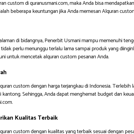
uran custom di quranusmani.com, maka Anda bisa mendapatkan
ni adalah beberapa keuntungan jika Anda memesan Alquran custo
ngalaman di bidangnya, Penerbit Usmani mampu memenuhi tengg
tidak perlu menunggu terlalu lama sampai produk yang diinginkan
uni untuk mencetak alquran custom pesanan Anda.
rah
quran custom dengan harga terjangkau di Indonesia. Terlebih 
di kantong. Sehingga, Anda dapat menghemat budget dan keua
i.com.
ikan Kualitas Terbaik
uran custom dengan kualitas yang terbaik sesuai dengan pes