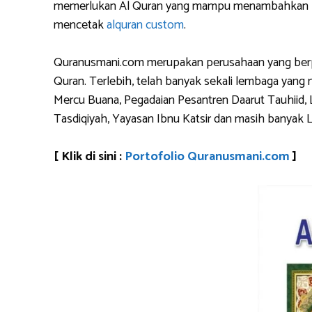
memerlukan Al Quran yang mampu menambahkan logo 
mencetak
alquran custom
.
Quranusmani.com merupakan perusahaan yang berpen
Quran. Terlebih, telah banyak sekali lembaga yan
Mercu Buana, Pegadaian Pesantren Daarut Tauhiid, 
Tasdiqiyah, Yayasan Ibnu Katsir dan masih banyak 
[ Klik di sini :
Portofolio Quranusmani.com
]