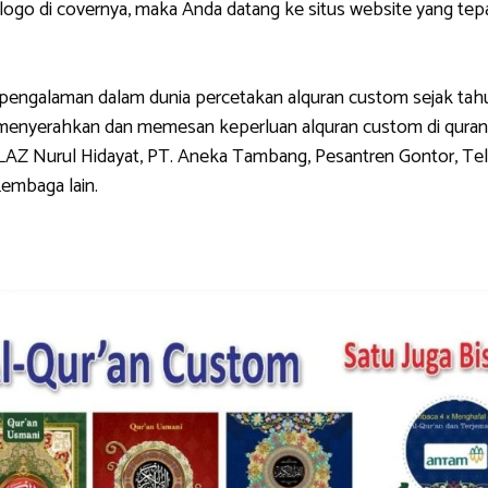
di covernya, maka Anda datang ke situs website yang tepat.
galaman dalam dunia percetakan alquran custom sejak tahun 
g menyerahkan dan memesan keperluan alquran custom di quran
LAZ Nurul Hidayat, PT. Aneka Tambang, Pesantren Gontor, Tel
Lembaga lain.