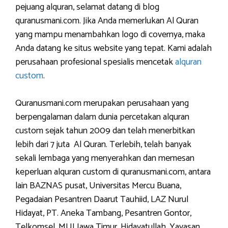
pejuang alquran, selamat datang di blog
quranusmani.com. Jika Anda memerlukan Al Quran
yang mampu menambahkan logo di covernya, maka
Anda datang ke situs website yang tepat. Kami adalah
perusahaan profesional spesialis mencetak
alquran
custom
.
Quranusmani.com merupakan perusahaan yang
berpengalaman dalam dunia percetakan alquran
custom sejak tahun 2009 dan telah menerbitkan
lebih dari 7 juta Al Quran. Terlebih, telah banyak
sekali lembaga yang menyerahkan dan memesan
keperluan alquran custom di quranusmani.com, antara
lain BAZNAS pusat, Universitas Mercu Buana,
Pegadaian Pesantren Daarut Tauhiid, LAZ Nurul
Hidayat, PT. Aneka Tambang, Pesantren Gontor,
Telkomsel, MUI Jawa Timur, Hidayatullah, Yayasan