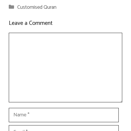
Categories
Customised Quran
Leave a Comment
Comment
Name
Email