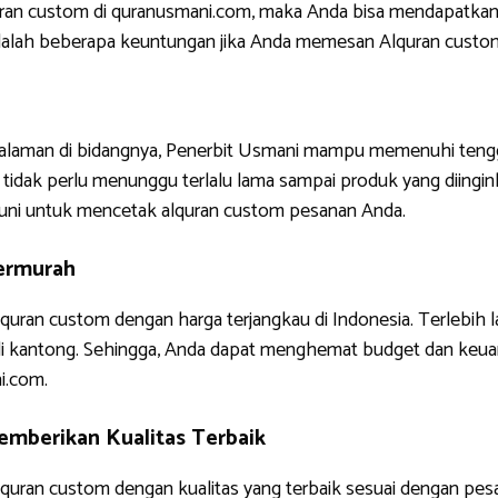
uran custom di quranusmani.com, maka Anda bisa mendapatkan
ni adalah beberapa keuntungan jika Anda memesan Alquran custo
ngalaman di bidangnya, Penerbit Usmani mampu memenuhi tengg
tidak perlu menunggu terlalu lama sampai produk yang diinginkan
uni untuk mencetak alquran custom pesanan Anda.
ermurah
quran custom dengan harga terjangkau di Indonesia. Terlebih 
di kantong. Sehingga, Anda dapat menghemat budget dan keua
i.com.
mberikan Kualitas Terbaik
uran custom dengan kualitas yang terbaik sesuai dengan pes