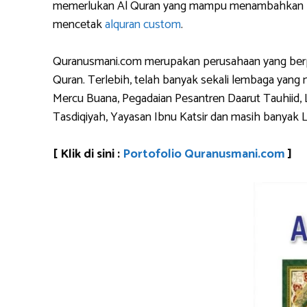
memerlukan Al Quran yang mampu menambahkan logo 
mencetak
alquran custom
.
Quranusmani.com merupakan perusahaan yang berpen
Quran. Terlebih, telah banyak sekali lembaga yan
Mercu Buana, Pegadaian Pesantren Daarut Tauhiid, 
Tasdiqiyah, Yayasan Ibnu Katsir dan masih banyak 
[ Klik di sini :
Portofolio Quranusmani.com
]