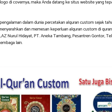
di covernya, maka Anda datang ke situs website yang tepat.
galaman dalam dunia percetakan alquran custom sejak tahun 
g menyerahkan dan memesan keperluan alquran custom di quran
LAZ Nurul Hidayat, PT. Aneka Tambang, Pesantren Gontor, Tel
Lembaga lain.