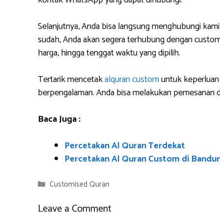
kontak WhatsApp yang dapat dihubungi.
Selanjutnya, Anda bisa langsung menghubungi kami
sudah, Anda akan segera terhubung dengan custome
harga, hingga tenggat waktu yang dipilih.
Tertarik mencetak
alquran custom
untuk keperluan 
berpengalaman. Anda bisa melakukan pemesanan da
Baca Juga :
Percetakan Al Quran Terdekat
Percetakan Al Quran Custom di Bandu
Categories
Customised Quran
Leave a Comment