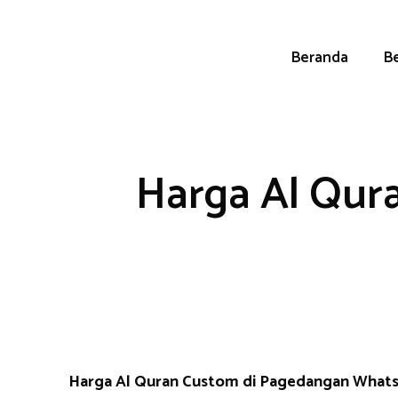
Skip
to
content
Beranda
Be
Harga Al Qur
Harga Al Quran Custom di Pagedangan What