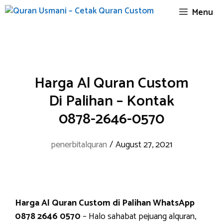
Skip
Menu
to
content
Harga Al Quran Custom
Di Palihan – Kontak
0878-2646-0570
penerbitalquran
/
August 27, 2021
Harga Al Quran Custom di Palihan WhatsApp
0878 2646 0570
– Halo sahabat pejuang alquran,