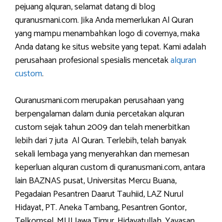
pejuang alquran, selamat datang di blog
quranusmani.com. Jika Anda memerlukan Al Quran
yang mampu menambahkan logo di covernya, maka
Anda datang ke situs website yang tepat. Kami adalah
perusahaan profesional spesialis mencetak
alquran
custom
.
Quranusmani.com merupakan perusahaan yang
berpengalaman dalam dunia percetakan alquran
custom sejak tahun 2009 dan telah menerbitkan
lebih dari 7 juta Al Quran. Terlebih, telah banyak
sekali lembaga yang menyerahkan dan memesan
keperluan alquran custom di quranusmani.com, antara
lain BAZNAS pusat, Universitas Mercu Buana,
Pegadaian Pesantren Daarut Tauhiid, LAZ Nurul
Hidayat, PT. Aneka Tambang, Pesantren Gontor,
Telkomsel, MUI Jawa Timur, Hidayatullah, Yayasan