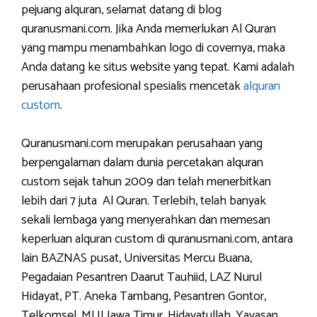
pejuang alquran, selamat datang di blog
quranusmani.com. Jika Anda memerlukan Al Quran
yang mampu menambahkan logo di covernya, maka
Anda datang ke situs website yang tepat. Kami adalah
perusahaan profesional spesialis mencetak
alquran
custom
.
Quranusmani.com merupakan perusahaan yang
berpengalaman dalam dunia percetakan alquran
custom sejak tahun 2009 dan telah menerbitkan
lebih dari 7 juta Al Quran. Terlebih, telah banyak
sekali lembaga yang menyerahkan dan memesan
keperluan alquran custom di quranusmani.com, antara
lain BAZNAS pusat, Universitas Mercu Buana,
Pegadaian Pesantren Daarut Tauhiid, LAZ Nurul
Hidayat, PT. Aneka Tambang, Pesantren Gontor,
Telkomsel, MUI Jawa Timur, Hidayatullah, Yayasan