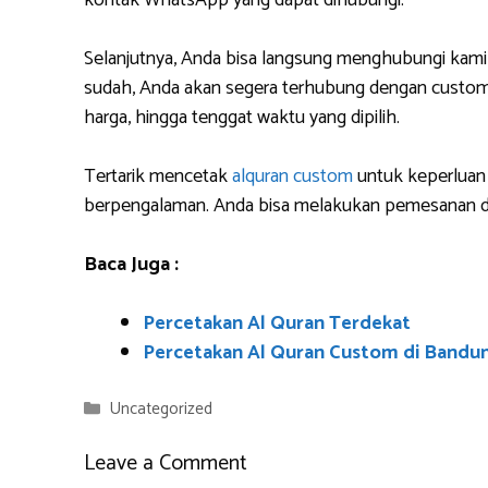
kontak WhatsApp yang dapat dihubungi.
Selanjutnya, Anda bisa langsung menghubungi kami
sudah, Anda akan segera terhubung dengan custome
harga, hingga tenggat waktu yang dipilih.
Tertarik mencetak
alquran custom
untuk keperluan 
berpengalaman. Anda bisa melakukan pemesanan da
Baca Juga :
Percetakan Al Quran Terdekat
Percetakan Al Quran Custom di Bandu
Categories
Uncategorized
Leave a Comment