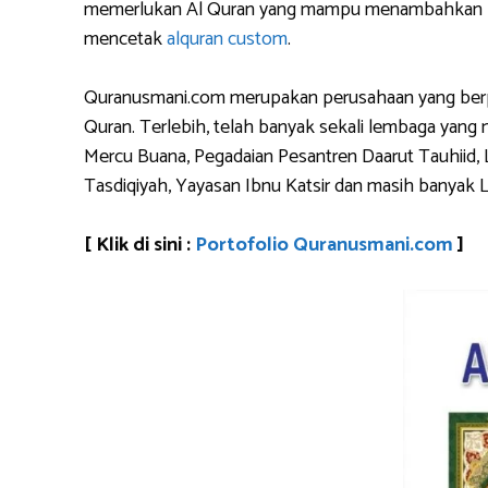
memerlukan Al Quran yang mampu menambahkan logo 
mencetak
alquran custom
.
Quranusmani.com merupakan perusahaan yang berpen
Quran. Terlebih, telah banyak sekali lembaga yan
Mercu Buana, Pegadaian Pesantren Daarut Tauhiid, 
Tasdiqiyah, Yayasan Ibnu Katsir dan masih banyak 
[ Klik di sini :
Portofolio Quranusmani.com
]