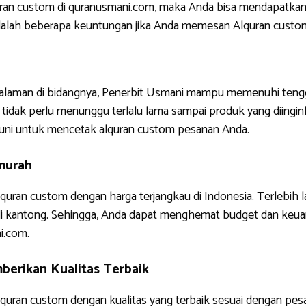
uran custom di quranusmani.com, maka Anda bisa mendapatkan
ni adalah beberapa keuntungan jika Anda memesan Alquran custo
ngalaman di bidangnya, Penerbit Usmani mampu memenuhi tengg
tidak perlu menunggu terlalu lama sampai produk yang diinginkan
uni untuk mencetak alquran custom pesanan Anda.
murah
quran custom dengan harga terjangkau di Indonesia. Terlebih 
di kantong. Sehingga, Anda dapat menghemat budget dan keua
i.com.
erikan Kualitas Terbaik
uran custom dengan kualitas yang terbaik sesuai dengan pes