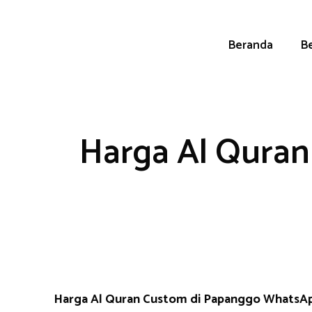
Skip
to
content
Beranda
Be
Harga Al Quran
Harga Al Quran Custom di Papanggo WhatsA