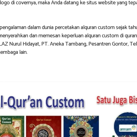
di covernya, maka Anda datang ke situs website yang tepat.
galaman dalam dunia percetakan alquran custom sejak tahun 
g menyerahkan dan memesan keperluan alquran custom di quran
LAZ Nurul Hidayat, PT. Aneka Tambang, Pesantren Gontor, Tel
Lembaga lain.