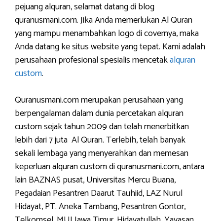
pejuang alquran, selamat datang di blog
quranusmani.com. Jika Anda memerlukan Al Quran
yang mampu menambahkan logo di covernya, maka
Anda datang ke situs website yang tepat. Kami adalah
perusahaan profesional spesialis mencetak
alquran
custom
.
Quranusmani.com merupakan perusahaan yang
berpengalaman dalam dunia percetakan alquran
custom sejak tahun 2009 dan telah menerbitkan
lebih dari 7 juta Al Quran. Terlebih, telah banyak
sekali lembaga yang menyerahkan dan memesan
keperluan alquran custom di quranusmani.com, antara
lain BAZNAS pusat, Universitas Mercu Buana,
Pegadaian Pesantren Daarut Tauhiid, LAZ Nurul
Hidayat, PT. Aneka Tambang, Pesantren Gontor,
Telkomsel, MUI Jawa Timur, Hidayatullah, Yayasan