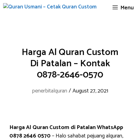
Skip
Menu
to
content
Harga Al Quran Custom
Di Patalan – Kontak
0878-2646-0570
penerbitalquran
/
August 27, 2021
Harga Al Quran Custom di Patalan WhatsApp
0878 2646 0570
– Halo sahabat pejuang alquran,