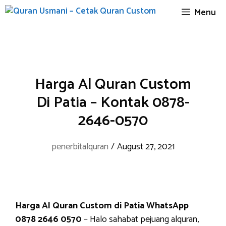
Skip
Menu
to
content
Harga Al Quran Custom
Di Patia – Kontak 0878-
2646-0570
penerbitalquran
/
August 27, 2021
Harga Al Quran Custom di Patia WhatsApp
0878 2646 0570
– Halo sahabat pejuang alquran,