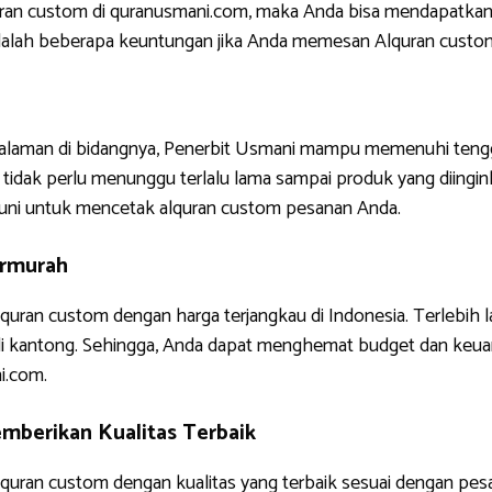
uran custom di quranusmani.com, maka Anda bisa mendapatkan
ni adalah beberapa keuntungan jika Anda memesan Alquran custo
ngalaman di bidangnya, Penerbit Usmani mampu memenuhi tengg
tidak perlu menunggu terlalu lama sampai produk yang diinginkan
uni untuk mencetak alquran custom pesanan Anda.
ermurah
quran custom dengan harga terjangkau di Indonesia. Terlebih 
di kantong. Sehingga, Anda dapat menghemat budget dan keua
i.com.
mberikan Kualitas Terbaik
uran custom dengan kualitas yang terbaik sesuai dengan pes