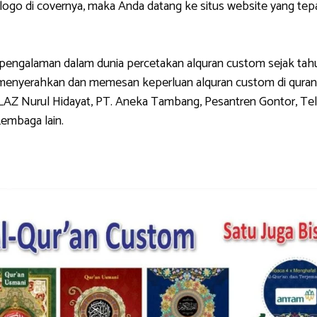
di covernya, maka Anda datang ke situs website yang tepat.
galaman dalam dunia percetakan alquran custom sejak tahun 
g menyerahkan dan memesan keperluan alquran custom di quran
LAZ Nurul Hidayat, PT. Aneka Tambang, Pesantren Gontor, Tel
Lembaga lain.