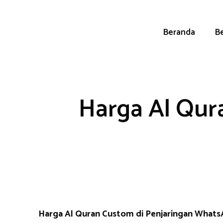
Skip
to
content
Beranda
Be
Harga Al Qur
Harga Al Quran Custom di Penjaringan What