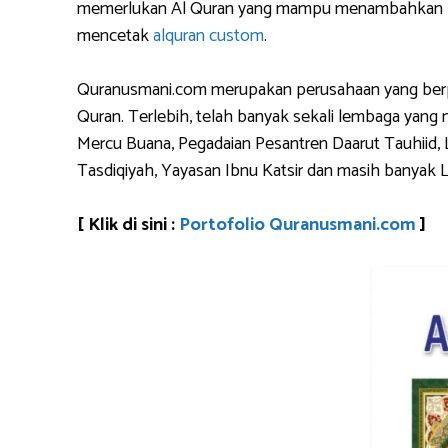
memerlukan Al Quran yang mampu menambahkan logo 
mencetak
alquran custom
.
Quranusmani.com merupakan perusahaan yang berpen
Quran. Terlebih, telah banyak sekali lembaga yan
Mercu Buana, Pegadaian Pesantren Daarut Tauhiid, 
Tasdiqiyah, Yayasan Ibnu Katsir dan masih banyak 
[ Klik di sini :
Portofolio Quranusmani.com
]