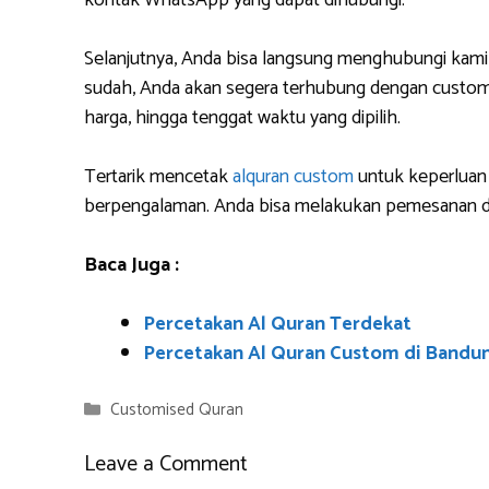
kontak WhatsApp yang dapat dihubungi.
Selanjutnya, Anda bisa langsung menghubungi kami
sudah, Anda akan segera terhubung dengan custome
harga, hingga tenggat waktu yang dipilih.
Tertarik mencetak
alquran custom
untuk keperluan 
berpengalaman. Anda bisa melakukan pemesanan da
Baca Juga :
Percetakan Al Quran Terdekat
Percetakan Al Quran Custom di Bandu
Categories
Customised Quran
Leave a Comment