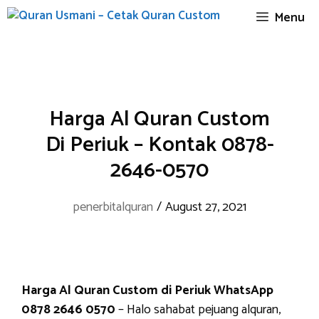
Skip
Menu
to
content
Harga Al Quran Custom
Di Periuk – Kontak 0878-
2646-0570
penerbitalquran
/
August 27, 2021
Harga Al Quran Custom di Periuk WhatsApp
0878 2646 0570
– Halo sahabat pejuang alquran,