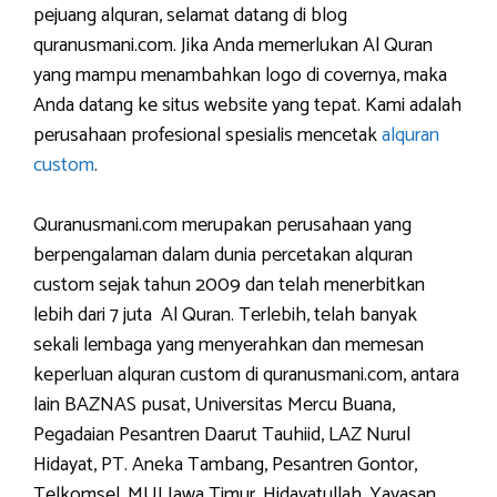
pejuang alquran, selamat datang di blog
quranusmani.com. Jika Anda memerlukan Al Quran
yang mampu menambahkan logo di covernya, maka
Anda datang ke situs website yang tepat. Kami adalah
perusahaan profesional spesialis mencetak
alquran
custom
.
Quranusmani.com merupakan perusahaan yang
berpengalaman dalam dunia percetakan alquran
custom sejak tahun 2009 dan telah menerbitkan
lebih dari 7 juta Al Quran. Terlebih, telah banyak
sekali lembaga yang menyerahkan dan memesan
keperluan alquran custom di quranusmani.com, antara
lain BAZNAS pusat, Universitas Mercu Buana,
Pegadaian Pesantren Daarut Tauhiid, LAZ Nurul
Hidayat, PT. Aneka Tambang, Pesantren Gontor,
Telkomsel, MUI Jawa Timur, Hidayatullah, Yayasan