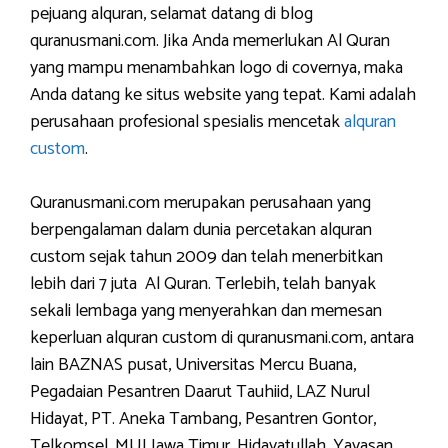
pejuang alquran, selamat datang di blog
quranusmani.com. Jika Anda memerlukan Al Quran
yang mampu menambahkan logo di covernya, maka
Anda datang ke situs website yang tepat. Kami adalah
perusahaan profesional spesialis mencetak
alquran
custom
.
Quranusmani.com merupakan perusahaan yang
berpengalaman dalam dunia percetakan alquran
custom sejak tahun 2009 dan telah menerbitkan
lebih dari 7 juta Al Quran. Terlebih, telah banyak
sekali lembaga yang menyerahkan dan memesan
keperluan alquran custom di quranusmani.com, antara
lain BAZNAS pusat, Universitas Mercu Buana,
Pegadaian Pesantren Daarut Tauhiid, LAZ Nurul
Hidayat, PT. Aneka Tambang, Pesantren Gontor,
Telkomsel, MUI Jawa Timur, Hidayatullah, Yayasan