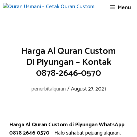
Skip
Menu
to
content
Harga Al Quran Custom
Di Piyungan – Kontak
0878-2646-0570
penerbitalquran
/
August 27, 2021
Harga Al Quran Custom di Piyungan WhatsApp
0878 2646 0570
– Halo sahabat pejuang alquran,