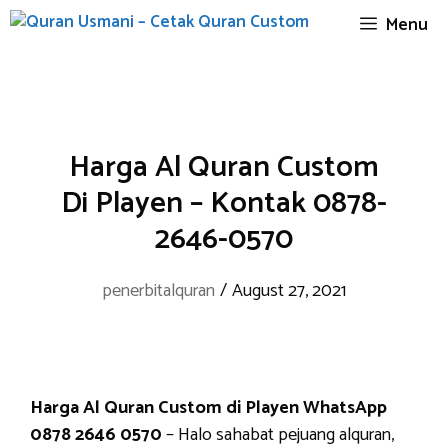
Skip
Menu
to
content
Harga Al Quran Custom
Di Playen – Kontak 0878-
2646-0570
penerbitalquran
/
August 27, 2021
Harga Al Quran Custom di Playen WhatsApp
0878 2646 0570
– Halo sahabat pejuang alquran,