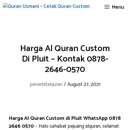
Skip
Menu
to
content
Harga Al Quran Custom
Di Pluit – Kontak 0878-
2646-0570
penerbitalquran
/
August 27, 2021
Harga Al Quran Custom di Pluit WhatsApp 0878
2646 0570
– Halo sahabat pejuang alquran, selamat