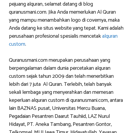
pejuang alquran, selamat datang di blog
quranusmani.com. Jika Anda memerlukan Al Quran
yang mampu menambahkan logo di covernya, maka
Anda datang ke situs website yang tepat. Kami adalah
perusahaan profesional spesialis mencetak
alquran
custom
.
Quranusmani.com merupakan perusahaan yang
berpengalaman dalam dunia percetakan alquran
custom sejak tahun 2009 dan telah menerbitkan
lebih dari 7 juta Al Quran. Terlebih, telah banyak
sekali lembaga yang menyerahkan dan memesan
keperluan alquran custom di quranusmani.com, antara
lain BAZNAS pusat, Universitas Mercu Buana,
Pegadaian Pesantren Daarut Tauhiid, LAZ Nurul
Hidayat, PT. Aneka Tambang, Pesantren Gontor,
Telkomsel, MUI Jawa Timur, Hidayatullah, Yayasan