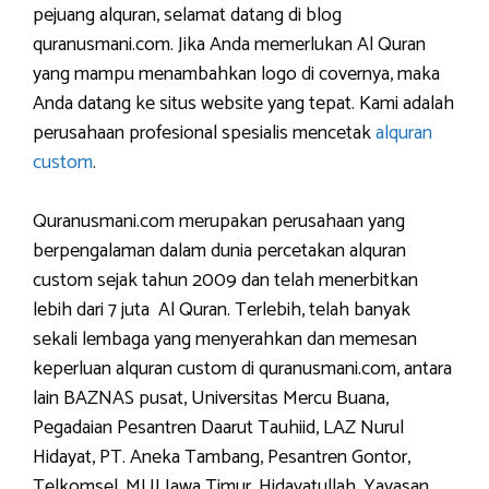
pejuang alquran, selamat datang di blog
quranusmani.com. Jika Anda memerlukan Al Quran
yang mampu menambahkan logo di covernya, maka
Anda datang ke situs website yang tepat. Kami adalah
perusahaan profesional spesialis mencetak
alquran
custom
.
Quranusmani.com merupakan perusahaan yang
berpengalaman dalam dunia percetakan alquran
custom sejak tahun 2009 dan telah menerbitkan
lebih dari 7 juta Al Quran. Terlebih, telah banyak
sekali lembaga yang menyerahkan dan memesan
keperluan alquran custom di quranusmani.com, antara
lain BAZNAS pusat, Universitas Mercu Buana,
Pegadaian Pesantren Daarut Tauhiid, LAZ Nurul
Hidayat, PT. Aneka Tambang, Pesantren Gontor,
Telkomsel, MUI Jawa Timur, Hidayatullah, Yayasan