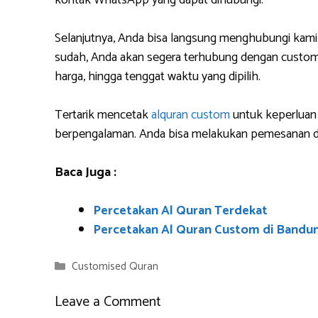
kontak WhatsApp yang dapat dihubungi.
Selanjutnya, Anda bisa langsung menghubungi kami
sudah, Anda akan segera terhubung dengan custome
harga, hingga tenggat waktu yang dipilih.
Tertarik mencetak
alquran custom
untuk keperluan 
berpengalaman. Anda bisa melakukan pemesanan da
Baca Juga :
Percetakan Al Quran Terdekat
Percetakan Al Quran Custom di Bandu
Categories
Customised Quran
Leave a Comment