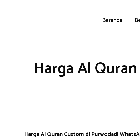
Skip
to
content
Beranda
Be
Harga Al Quran
Harga Al Quran Custom di Purwodadi Whats