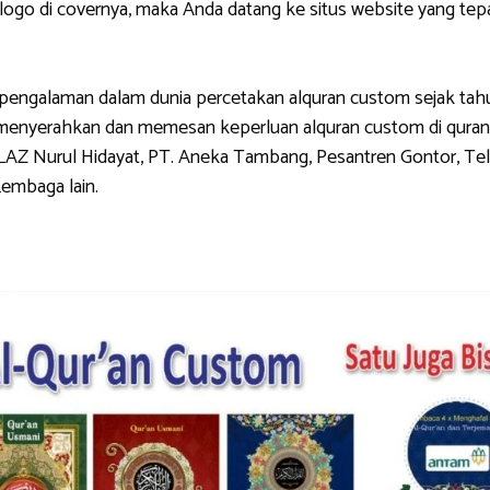
di covernya, maka Anda datang ke situs website yang tepat.
galaman dalam dunia percetakan alquran custom sejak tahun 
g menyerahkan dan memesan keperluan alquran custom di quran
LAZ Nurul Hidayat, PT. Aneka Tambang, Pesantren Gontor, Tel
Lembaga lain.