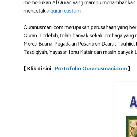
memerlukan Al Quran yang mampu menambahkan logo 
mencetak
alquran custom
.
Quranusmani.com merupakan perusahaan yang berpen
Quran. Terlebih, telah banyak sekali lembaga yan
Mercu Buana, Pegadaian Pesantren Daarut Tauhiid, 
Tasdiqiyah, Yayasan Ibnu Katsir dan masih banyak 
[ Klik di sini :
Portofolio Quranusmani.com
]