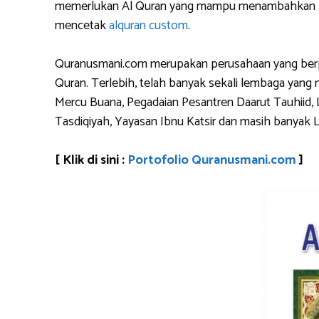
memerlukan Al Quran yang mampu menambahkan logo 
mencetak
alquran custom
.
Quranusmani.com merupakan perusahaan yang berpen
Quran. Terlebih, telah banyak sekali lembaga yan
Mercu Buana, Pegadaian Pesantren Daarut Tauhiid, 
Tasdiqiyah, Yayasan Ibnu Katsir dan masih banyak 
[ Klik di sini :
Portofolio Quranusmani.com
]