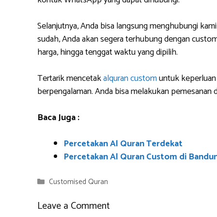
kontak WhatsApp yang dapat dihubungi.
Selanjutnya, Anda bisa langsung menghubungi kami
sudah, Anda akan segera terhubung dengan custome
harga, hingga tenggat waktu yang dipilih.
Tertarik mencetak
alquran custom
untuk keperluan 
berpengalaman. Anda bisa melakukan pemesanan da
Baca Juga :
Percetakan Al Quran Terdekat
Percetakan Al Quran Custom di Bandu
Categories
Customised Quran
Leave a Comment