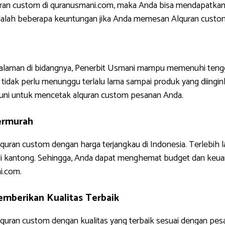
uran custom di quranusmani.com, maka Anda bisa mendapatkan
ni adalah beberapa keuntungan jika Anda memesan Alquran custo
ngalaman di bidangnya, Penerbit Usmani mampu memenuhi tengg
tidak perlu menunggu terlalu lama sampai produk yang diinginkan
uni untuk mencetak alquran custom pesanan Anda.
ermurah
quran custom dengan harga terjangkau di Indonesia. Terlebih 
di kantong. Sehingga, Anda dapat menghemat budget dan keua
i.com.
mberikan Kualitas Terbaik
uran custom dengan kualitas yang terbaik sesuai dengan pes