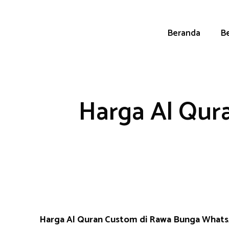
Skip
to
content
Beranda
Be
Harga Al Qur
Harga Al Quran Custom di Rawa Bunga What