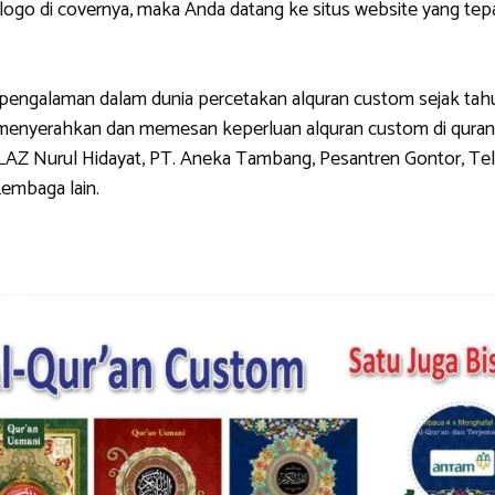
di covernya, maka Anda datang ke situs website yang tepat.
galaman dalam dunia percetakan alquran custom sejak tahun 
g menyerahkan dan memesan keperluan alquran custom di quran
LAZ Nurul Hidayat, PT. Aneka Tambang, Pesantren Gontor, Tel
Lembaga lain.