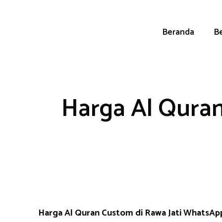
Skip
to
content
Beranda
Be
Harga Al Quran
Harga Al Quran Custom di Rawa Jati WhatsA