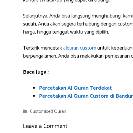
kontak WhatsApp yang dapat dihubungi.
Selanjutnya, Anda bisa langsung menghubungi kami
sudah, Anda akan segera terhubung dengan custome
harga, hingga tenggat waktu yang dipilih.
Tertarik mencetak
alquran custom
untuk keperluan 
berpengalaman. Anda bisa melakukan pemesanan da
Baca Juga :
Percetakan Al Quran Terdekat
Percetakan Al Quran Custom di Bandu
Categories
Customised Quran
Leave a Comment