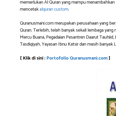
memerlukan Al Quran yang mampu menambahkan logo 
mencetak
alquran custom
.
Quranusmani.com merupakan perusahaan yang berpen
Quran. Terlebih, telah banyak sekali lembaga yan
Mercu Buana, Pegadaian Pesantren Daarut Tauhiid, 
Tasdiqiyah, Yayasan Ibnu Katsir dan masih banyak 
[ Klik di sini :
Portofolio Quranusmani.com
]