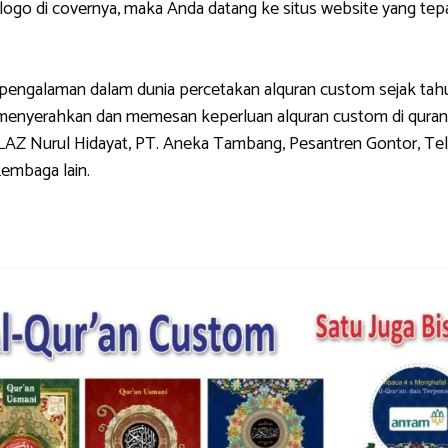
di covernya, maka Anda datang ke situs website yang tepat.
galaman dalam dunia percetakan alquran custom sejak tahun 
g menyerahkan dan memesan keperluan alquran custom di quran
LAZ Nurul Hidayat, PT. Aneka Tambang, Pesantren Gontor, Tel
Lembaga lain.