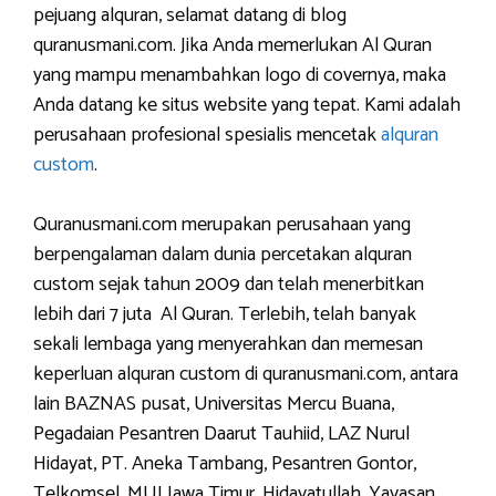
pejuang alquran, selamat datang di blog
quranusmani.com. Jika Anda memerlukan Al Quran
yang mampu menambahkan logo di covernya, maka
Anda datang ke situs website yang tepat. Kami adalah
perusahaan profesional spesialis mencetak
alquran
custom
.
Quranusmani.com merupakan perusahaan yang
berpengalaman dalam dunia percetakan alquran
custom sejak tahun 2009 dan telah menerbitkan
lebih dari 7 juta Al Quran. Terlebih, telah banyak
sekali lembaga yang menyerahkan dan memesan
keperluan alquran custom di quranusmani.com, antara
lain BAZNAS pusat, Universitas Mercu Buana,
Pegadaian Pesantren Daarut Tauhiid, LAZ Nurul
Hidayat, PT. Aneka Tambang, Pesantren Gontor,
Telkomsel, MUI Jawa Timur, Hidayatullah, Yayasan