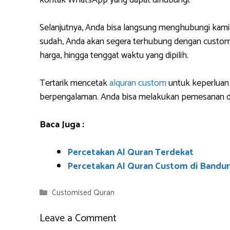
kontak WhatsApp yang dapat dihubungi.
Selanjutnya, Anda bisa langsung menghubungi kami
sudah, Anda akan segera terhubung dengan custome
harga, hingga tenggat waktu yang dipilih.
Tertarik mencetak
alquran custom
untuk keperluan 
berpengalaman. Anda bisa melakukan pemesanan da
Baca Juga :
Percetakan Al Quran Terdekat
Percetakan Al Quran Custom di Bandu
Categories
Customised Quran
Leave a Comment