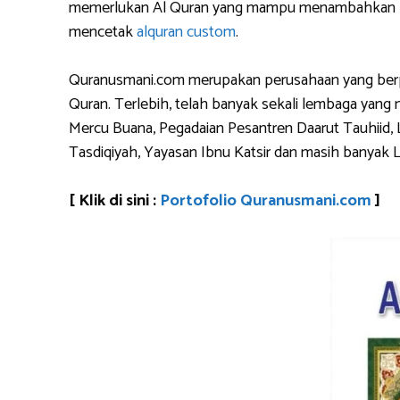
memerlukan Al Quran yang mampu menambahkan logo 
mencetak
alquran custom
.
Quranusmani.com merupakan perusahaan yang berpen
Quran. Terlebih, telah banyak sekali lembaga yan
Mercu Buana, Pegadaian Pesantren Daarut Tauhiid, 
Tasdiqiyah, Yayasan Ibnu Katsir dan masih banyak 
[ Klik di sini :
Portofolio Quranusmani.com
]