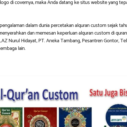
di covernya, maka Anda datang ke situs website yang tepat.
galaman dalam dunia percetakan alquran custom sejak tahun 
g menyerahkan dan memesan keperluan alquran custom di quran
LAZ Nurul Hidayat, PT. Aneka Tambang, Pesantren Gontor, Tel
Lembaga lain.