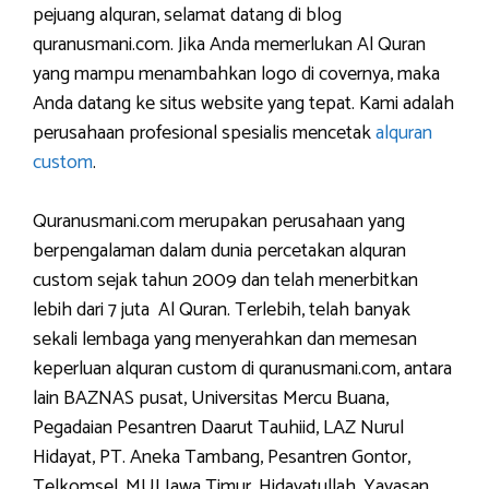
pejuang alquran, selamat datang di blog
quranusmani.com. Jika Anda memerlukan Al Quran
yang mampu menambahkan logo di covernya, maka
Anda datang ke situs website yang tepat. Kami adalah
perusahaan profesional spesialis mencetak
alquran
custom
.
Quranusmani.com merupakan perusahaan yang
berpengalaman dalam dunia percetakan alquran
custom sejak tahun 2009 dan telah menerbitkan
lebih dari 7 juta Al Quran. Terlebih, telah banyak
sekali lembaga yang menyerahkan dan memesan
keperluan alquran custom di quranusmani.com, antara
lain BAZNAS pusat, Universitas Mercu Buana,
Pegadaian Pesantren Daarut Tauhiid, LAZ Nurul
Hidayat, PT. Aneka Tambang, Pesantren Gontor,
Telkomsel, MUI Jawa Timur, Hidayatullah, Yayasan