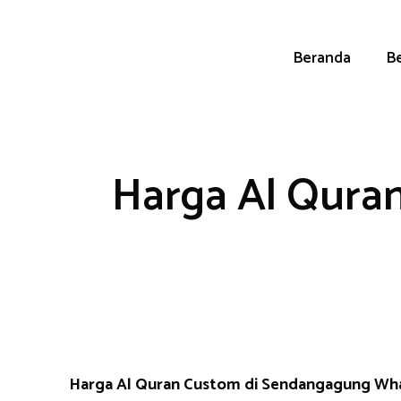
Skip
to
content
Beranda
Be
Harga Al Qura
Harga Al Quran Custom di Sendangagung Wh