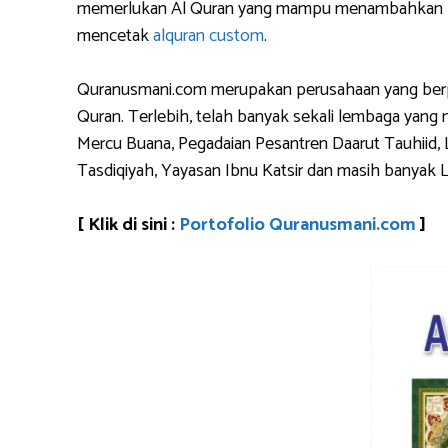
memerlukan Al Quran yang mampu menambahkan logo 
mencetak
alquran custom
.
Quranusmani.com merupakan perusahaan yang berpen
Quran. Terlebih, telah banyak sekali lembaga yan
Mercu Buana, Pegadaian Pesantren Daarut Tauhiid, 
Tasdiqiyah, Yayasan Ibnu Katsir dan masih banyak 
[ Klik di sini :
Portofolio Quranusmani.com
]