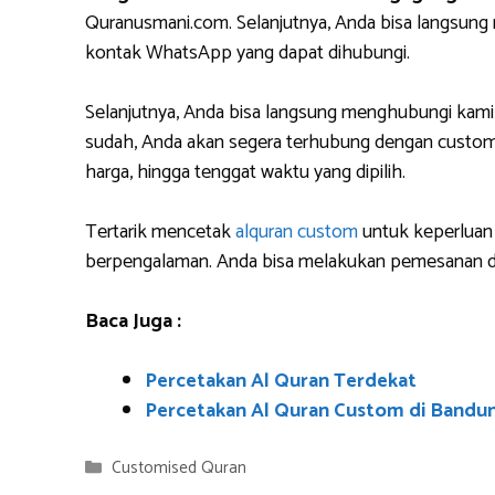
Quranusmani.com. Selanjutnya, Anda bisa langsun
kontak WhatsApp yang dapat dihubungi.
Selanjutnya, Anda bisa langsung menghubungi kami
sudah, Anda akan segera terhubung dengan custome
harga, hingga tenggat waktu yang dipilih.
Tertarik mencetak
alquran custom
untuk keperluan 
berpengalaman. Anda bisa melakukan pemesanan da
Baca Juga :
Percetakan Al Quran Terdekat
Percetakan Al Quran Custom di Bandu
Categories
Customised Quran