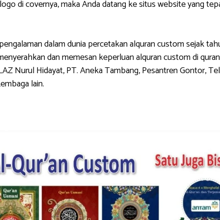
di covernya, maka Anda datang ke situs website yang tepat.
galaman dalam dunia percetakan alquran custom sejak tahun 
g menyerahkan dan memesan keperluan alquran custom di quran
LAZ Nurul Hidayat, PT. Aneka Tambang, Pesantren Gontor, Tel
Lembaga lain.