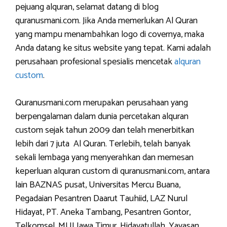
pejuang alquran, selamat datang di blog
quranusmani.com. Jika Anda memerlukan Al Quran
yang mampu menambahkan logo di covernya, maka
Anda datang ke situs website yang tepat. Kami adalah
perusahaan profesional spesialis mencetak
alquran
custom
.
Quranusmani.com merupakan perusahaan yang
berpengalaman dalam dunia percetakan alquran
custom sejak tahun 2009 dan telah menerbitkan
lebih dari 7 juta Al Quran. Terlebih, telah banyak
sekali lembaga yang menyerahkan dan memesan
keperluan alquran custom di quranusmani.com, antara
lain BAZNAS pusat, Universitas Mercu Buana,
Pegadaian Pesantren Daarut Tauhiid, LAZ Nurul
Hidayat, PT. Aneka Tambang, Pesantren Gontor,
Telkomsel, MUI Jawa Timur, Hidayatullah, Yayasan