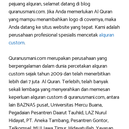
pejuang alquran, selamat datang di blog
quranusmani.com. Jika Anda memerlukan Al Quran
yang mampu menambahkan logo di covernya, maka
Anda datang ke situs website yang tepat. Kami adalah
perusahaan profesional spesialis mencetak
alquran
custom
.
Quranusmani.com merupakan perusahaan yang
berpengalaman dalam dunia percetakan alquran
custom sejak tahun 2009 dan telah menerbitkan
lebih dari 7 juta Al Quran. Terlebih, telah banyak
sekali lembaga yang menyerahkan dan memesan
keperluan alquran custom di quranusmani.com, antara
lain BAZNAS pusat, Universitas Mercu Buana,
Pegadaian Pesantren Daarut Tauhiid, LAZ Nurul
Hidayat, PT. Aneka Tambang, Pesantren Gontor,
Telkomsel, MUI Jawa Timur, Hidayatullah, Yayasan