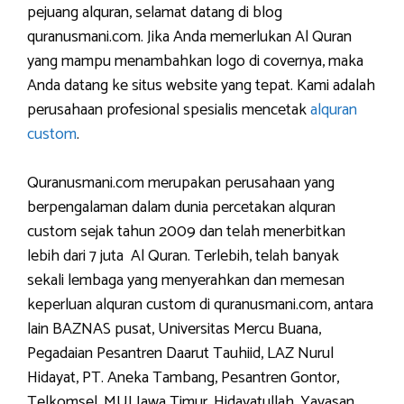
pejuang alquran, selamat datang di blog
quranusmani.com. Jika Anda memerlukan Al Quran
yang mampu menambahkan logo di covernya, maka
Anda datang ke situs website yang tepat. Kami adalah
perusahaan profesional spesialis mencetak
alquran
custom
.
Quranusmani.com merupakan perusahaan yang
berpengalaman dalam dunia percetakan alquran
custom sejak tahun 2009 dan telah menerbitkan
lebih dari 7 juta Al Quran. Terlebih, telah banyak
sekali lembaga yang menyerahkan dan memesan
keperluan alquran custom di quranusmani.com, antara
lain BAZNAS pusat, Universitas Mercu Buana,
Pegadaian Pesantren Daarut Tauhiid, LAZ Nurul
Hidayat, PT. Aneka Tambang, Pesantren Gontor,
Telkomsel, MUI Jawa Timur, Hidayatullah, Yayasan