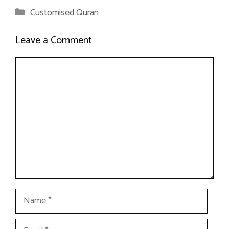
Categories
Customised Quran
Leave a Comment
Comment
Name
Email