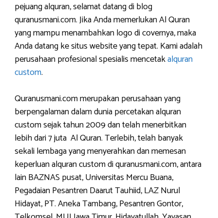
pejuang alquran, selamat datang di blog
quranusmani.com. Jika Anda memerlukan Al Quran
yang mampu menambahkan logo di covernya, maka
Anda datang ke situs website yang tepat. Kami adalah
perusahaan profesional spesialis mencetak
alquran
custom
.
Quranusmani.com merupakan perusahaan yang
berpengalaman dalam dunia percetakan alquran
custom sejak tahun 2009 dan telah menerbitkan
lebih dari 7 juta Al Quran. Terlebih, telah banyak
sekali lembaga yang menyerahkan dan memesan
keperluan alquran custom di quranusmani.com, antara
lain BAZNAS pusat, Universitas Mercu Buana,
Pegadaian Pesantren Daarut Tauhiid, LAZ Nurul
Hidayat, PT. Aneka Tambang, Pesantren Gontor,
Telkomsel, MUI Jawa Timur, Hidayatullah, Yayasan