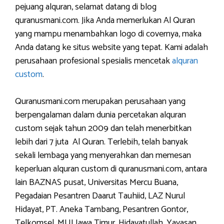
pejuang alquran, selamat datang di blog
quranusmani.com. Jika Anda memerlukan Al Quran
yang mampu menambahkan logo di covernya, maka
Anda datang ke situs website yang tepat. Kami adalah
perusahaan profesional spesialis mencetak
alquran
custom
.
Quranusmani.com merupakan perusahaan yang
berpengalaman dalam dunia percetakan alquran
custom sejak tahun 2009 dan telah menerbitkan
lebih dari 7 juta Al Quran. Terlebih, telah banyak
sekali lembaga yang menyerahkan dan memesan
keperluan alquran custom di quranusmani.com, antara
lain BAZNAS pusat, Universitas Mercu Buana,
Pegadaian Pesantren Daarut Tauhiid, LAZ Nurul
Hidayat, PT. Aneka Tambang, Pesantren Gontor,
Telkomsel, MUI Jawa Timur, Hidayatullah, Yayasan