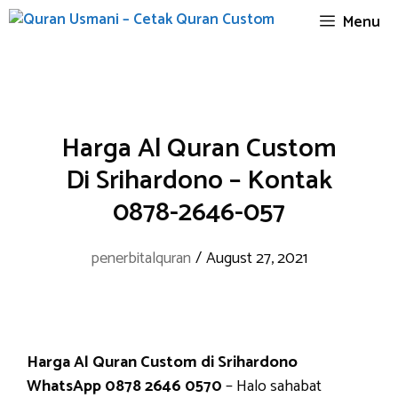
Skip
Menu
to
content
Harga Al Quran Custom
Di Srihardono – Kontak
0878-2646-057
penerbitalquran
/
August 27, 2021
Harga Al Quran Custom di Srihardono
WhatsApp 0878 2646 0570
– Halo sahabat