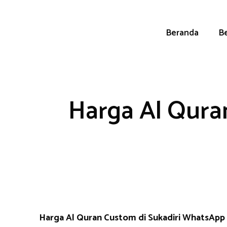
Skip
to
content
Beranda
Be
Harga Al Qura
Harga Al Quran Custom di Sukadiri WhatsAp