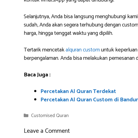
kontak WhatsApp yang dapat dihubungi.
Selanjutnya, Anda bisa langsung menghubungi kami
sudah, Anda akan segera terhubung dengan custome
harga, hingga tenggat waktu yang dipilih.
Tertarik mencetak
alquran custom
untuk keperluan 
berpengalaman. Anda bisa melakukan pemesanan da
Baca Juga :
Percetakan Al Quran Terdekat
Percetakan Al Quran Custom di Bandu
Categories
Customised Quran
Leave a Comment