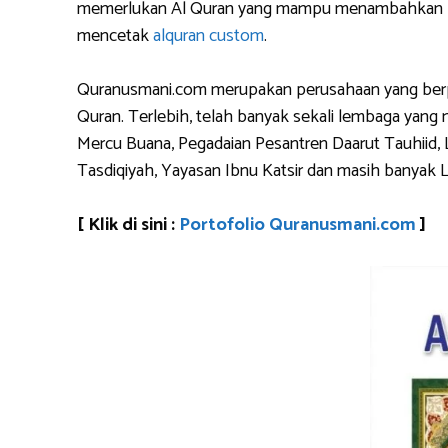
memerlukan Al Quran yang mampu menambahkan logo 
mencetak
alquran custom
.
Quranusmani.com merupakan perusahaan yang berpen
Quran. Terlebih, telah banyak sekali lembaga yan
Mercu Buana, Pegadaian Pesantren Daarut Tauhiid, 
Tasdiqiyah, Yayasan Ibnu Katsir dan masih banyak 
[ Klik di sini :
Portofolio Quranusmani.com
]