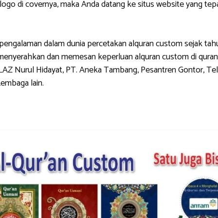
di covernya, maka Anda datang ke situs website yang tepat.
galaman dalam dunia percetakan alquran custom sejak tahun 
g menyerahkan dan memesan keperluan alquran custom di quran
LAZ Nurul Hidayat, PT. Aneka Tambang, Pesantren Gontor, Tel
Lembaga lain.