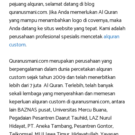
pejuang alquran, selamat datang di blog
quranusmani.com. Jika Anda memerlukan Al Quran
yang mampu menambahkan logo di covernya, maka
Anda datang ke situs website yang tepat. Kami adalah
perusahaan profesional spesialis mencetak
alquran
custom
.
Quranusmani.com merupakan perusahaan yang
berpengalaman dalam dunia percetakan alquran
custom sejak tahun 2009 dan telah menerbitkan
lebih dari 7 juta Al Quran. Terlebih, telah banyak
sekali lembaga yang menyerahkan dan memesan
keperluan alquran custom di quranusmani.com, antara
lain BAZNAS pusat, Universitas Mercu Buana,
Pegadaian Pesantren Daarut Tauhiid, LAZ Nurul
Hidayat, PT. Aneka Tambang, Pesantren Gontor,
Telkomsel, MUI Jawa Timur, Hidayatullah, Yayasan