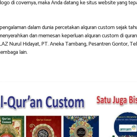
di covernya, maka Anda datang ke situs website yang tepat.
galaman dalam dunia percetakan alquran custom sejak tahun 
g menyerahkan dan memesan keperluan alquran custom di quran
LAZ Nurul Hidayat, PT. Aneka Tambang, Pesantren Gontor, Tel
Lembaga lain.