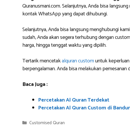
Quranusmani.com. Selanjutnya, Anda bisa langsun
kontak WhatsApp yang dapat dihubungi.
Selanjutnya, Anda bisa langsung menghubungi kami
sudah, Anda akan segera terhubung dengan custome
harga, hingga tenggat waktu yang dipilih.
Tertarik mencetak
alquran custom
untuk keperluan 
berpengalaman. Anda bisa melakukan pemesanan da
Baca Juga :
Percetakan Al Quran Terdekat
Percetakan Al Quran Custom di Bandu
Categories
Customised Quran