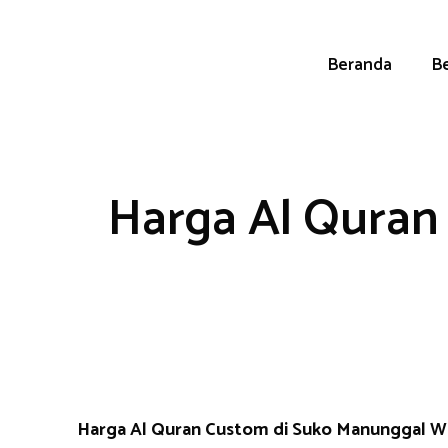
Skip
to
content
Beranda
Be
Harga Al Quran
Harga Al Quran Custom di Suko Manunggal 