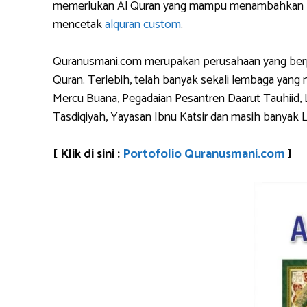
memerlukan Al Quran yang mampu menambahkan logo 
mencetak
alquran custom
.
Quranusmani.com merupakan perusahaan yang berpen
Quran. Terlebih, telah banyak sekali lembaga yan
Mercu Buana, Pegadaian Pesantren Daarut Tauhiid, 
Tasdiqiyah, Yayasan Ibnu Katsir dan masih banyak 
[ Klik di sini :
Portofolio Quranusmani.com
]