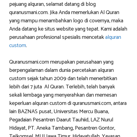
pejuang alquran, selamat datang di blog
quranusmani.com. Jika Anda memerlukan Al Quran
yang mampu menambahkan logo di covernya, maka
Anda datang ke situs website yang tepat. Kami adalah
perusahaan profesional spesialis mencetak
alquran
custom
.
Quranusmani.com merupakan perusahaan yang
berpengalaman dalam dunia percetakan alquran
custom sejak tahun 2009 dan telah menerbitkan
lebih dari 7 juta Al Quran. Terlebih, telah banyak
sekali lembaga yang menyerahkan dan memesan
keperluan alquran custom di quranusmani.com, antara
lain BAZNAS pusat, Universitas Mercu Buana,
Pegadaian Pesantren Daarut Tauhiid, LAZ Nurul
Hidayat, PT. Aneka Tambang, Pesantren Gontor,
Telkomsel, MUI Jawa Timur, Hidayatullah, Yayasan