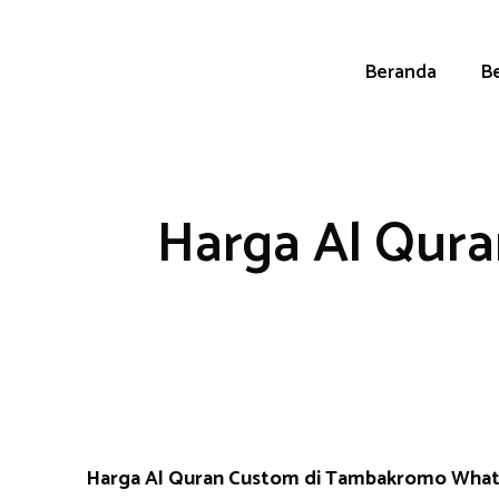
Skip
to
content
Beranda
Be
Harga Al Qur
Harga Al Quran Custom di Tambakromo Wha