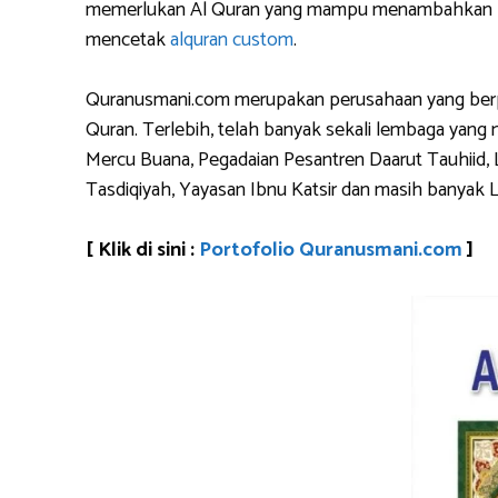
memerlukan Al Quran yang mampu menambahkan logo 
mencetak
alquran custom
.
Quranusmani.com merupakan perusahaan yang berpen
Quran. Terlebih, telah banyak sekali lembaga yan
Mercu Buana, Pegadaian Pesantren Daarut Tauhiid, 
Tasdiqiyah, Yayasan Ibnu Katsir dan masih banyak 
[ Klik di sini :
Portofolio Quranusmani.com
]