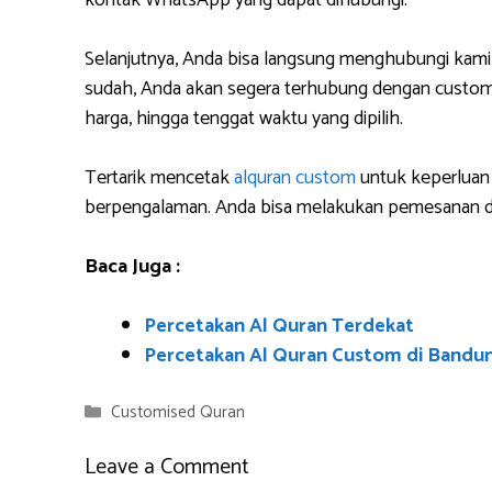
kontak WhatsApp yang dapat dihubungi.
Selanjutnya, Anda bisa langsung menghubungi kami
sudah, Anda akan segera terhubung dengan custome
harga, hingga tenggat waktu yang dipilih.
Tertarik mencetak
alquran custom
untuk keperluan 
berpengalaman. Anda bisa melakukan pemesanan da
Baca Juga :
Percetakan Al Quran Terdekat
Percetakan Al Quran Custom di Bandu
Categories
Customised Quran
Leave a Comment