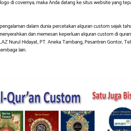
di covernya, maka Anda datang ke situs website yang tepat.
galaman dalam dunia percetakan alquran custom sejak tahun 
g menyerahkan dan memesan keperluan alquran custom di quran
LAZ Nurul Hidayat, PT. Aneka Tambang, Pesantren Gontor, Tel
Lembaga lain.