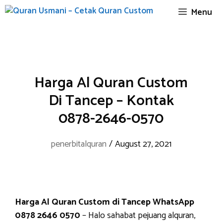
Skip
Menu
to
content
Harga Al Quran Custom
Di Tancep – Kontak
0878-2646-0570
penerbitalquran
/
August 27, 2021
Harga Al Quran Custom di Tancep WhatsApp
0878 2646 0570
– Halo sahabat pejuang alquran,