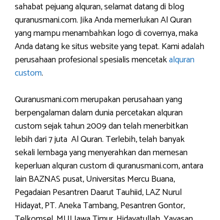
sahabat pejuang alquran, selamat datang di blog
quranusmani.com. Jika Anda memerlukan Al Quran
yang mampu menambahkan logo di covernya, maka
Anda datang ke situs website yang tepat. Kami adalah
perusahaan profesional spesialis mencetak
alquran
custom
.
Quranusmani.com merupakan perusahaan yang
berpengalaman dalam dunia percetakan alquran
custom sejak tahun 2009 dan telah menerbitkan
lebih dari 7 juta Al Quran. Terlebih, telah banyak
sekali lembaga yang menyerahkan dan memesan
keperluan alquran custom di quranusmani.com, antara
lain BAZNAS pusat, Universitas Mercu Buana,
Pegadaian Pesantren Daarut Tauhiid, LAZ Nurul
Hidayat, PT. Aneka Tambang, Pesantren Gontor,
Telkomsel, MUI Jawa Timur, Hidayatullah, Yayasan