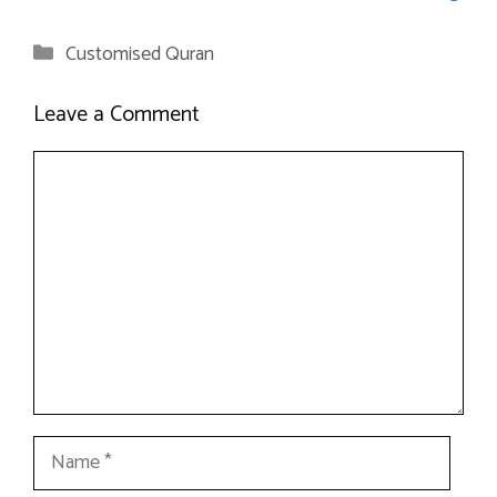
Categories
Customised Quran
Leave a Comment
Comment
Name