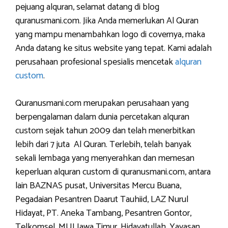
pejuang alquran, selamat datang di blog
quranusmani.com. Jika Anda memerlukan Al Quran
yang mampu menambahkan logo di covernya, maka
Anda datang ke situs website yang tepat. Kami adalah
perusahaan profesional spesialis mencetak
alquran
custom
.
Quranusmani.com merupakan perusahaan yang
berpengalaman dalam dunia percetakan alquran
custom sejak tahun 2009 dan telah menerbitkan
lebih dari 7 juta Al Quran. Terlebih, telah banyak
sekali lembaga yang menyerahkan dan memesan
keperluan alquran custom di quranusmani.com, antara
lain BAZNAS pusat, Universitas Mercu Buana,
Pegadaian Pesantren Daarut Tauhiid, LAZ Nurul
Hidayat, PT. Aneka Tambang, Pesantren Gontor,
Telkomsel, MUI Jawa Timur, Hidayatullah, Yayasan