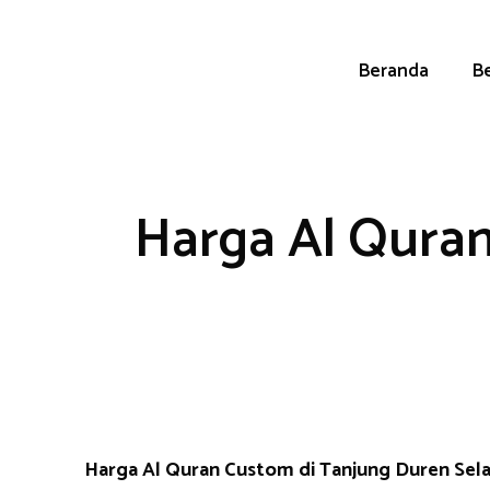
Skip
to
content
Beranda
Be
Harga Al Quran
Harga Al Quran Custom di Tanjung Duren Se