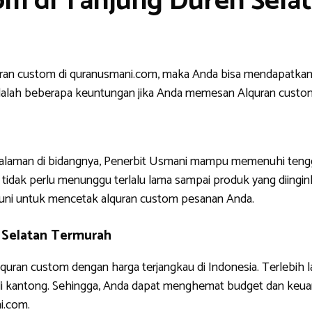
om di Tanjung Duren Sela
uran custom di quranusmani.com, maka Anda bisa mendapatkan
ni adalah beberapa keuntungan jika Anda memesan Alquran custo
ngalaman di bidangnya, Penerbit Usmani mampu memenuhi tengg
tidak perlu menunggu terlalu lama sampai produk yang diinginkan
uni untuk mencetak alquran custom pesanan Anda.
 Selatan Termurah
quran custom dengan harga terjangkau di Indonesia. Terlebih 
di kantong. Sehingga, Anda dapat menghemat budget dan keua
i.com.