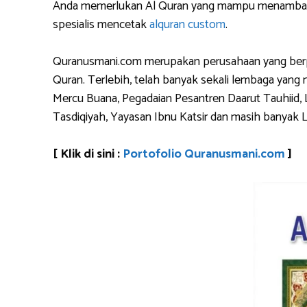
Anda memerlukan Al Quran yang mampu menambahkan
spesialis mencetak
alquran custom
.
Quranusmani.com merupakan perusahaan yang berpen
Quran. Terlebih, telah banyak sekali lembaga yan
Mercu Buana, Pegadaian Pesantren Daarut Tauhiid, 
Tasdiqiyah, Yayasan Ibnu Katsir dan masih banyak 
[ Klik di sini :
Portofolio Quranusmani.com
]