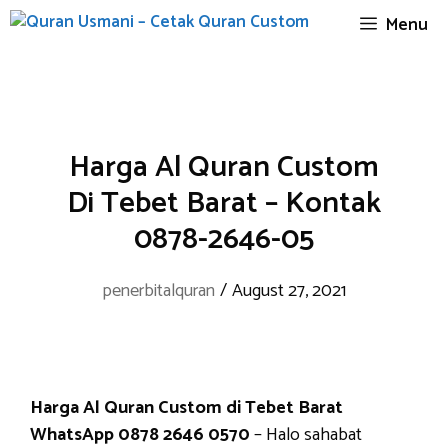
Skip
Menu
to
content
Harga Al Quran Custom
Di Tebet Barat – Kontak
0878-2646-05
penerbitalquran
/
August 27, 2021
Harga Al Quran Custom di Tebet Barat
WhatsApp 0878 2646 0570
– Halo sahabat