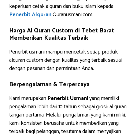
keperluan cetak alquran dan buku islam kepada
Penerbit Alquran
Quranusmani.com.
Harga Al Quran Custom di Tebet Barat
Memberikan Kualitas Terbaik
Penerbit usmani mampu mencetak setiap produk
alquran custom dengan kualitas yang terbaik sesuai
dengan pesanan dan permintaan Anda.
Berpengalaman & Terpercaya
Kami merupakan
Penerbit Usmani
yang memiliki
pengalaman lebih dari 12 tahun sebagai grosir al quran
tangan pertama. Melalui pengalaman yang kami miliki,
kami konsisten berusaha untuk memberikan yang
terbaik bagi pelanggan, terutama dalam menyajikan