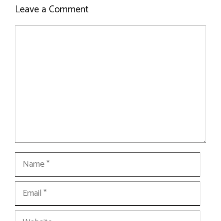
Leave a Comment
Comment
Name
Email
Website