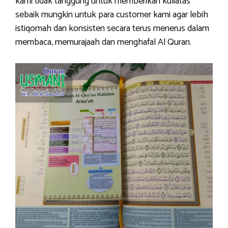
kami tidak tanggung untuk memberikan kuliatas
sebaik mungkin untuk para customer kami agar lebih
istiqomah dan konsisten secara terus menerus dalam
membaca, memurajaah dan menghafal Al Quran.