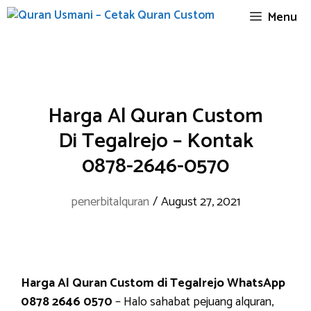
Skip
Menu
to
content
Harga Al Quran Custom
Di Tegalrejo – Kontak
0878-2646-0570
penerbitalquran
/
August 27, 2021
Harga Al Quran Custom di Tegalrejo WhatsApp
0878 2646 0570
– Halo sahabat pejuang alquran,