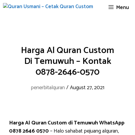
Skip
Menu
to
content
Harga Al Quran Custom
Di Temuwuh – Kontak
0878-2646-0570
penerbitalquran
/
August 27, 2021
Harga Al Quran Custom di Temuwuh WhatsApp
0878 2646 0570
– Halo sahabat pejuang alquran,