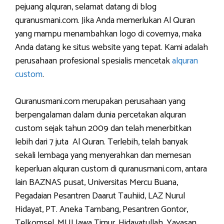
pejuang alquran, selamat datang di blog
quranusmani.com. Jika Anda memerlukan Al Quran
yang mampu menambahkan logo di covernya, maka
Anda datang ke situs website yang tepat. Kami adalah
perusahaan profesional spesialis mencetak
alquran
custom
.
Quranusmani.com merupakan perusahaan yang
berpengalaman dalam dunia percetakan alquran
custom sejak tahun 2009 dan telah menerbitkan
lebih dari 7 juta Al Quran. Terlebih, telah banyak
sekali lembaga yang menyerahkan dan memesan
keperluan alquran custom di quranusmani.com, antara
lain BAZNAS pusat, Universitas Mercu Buana,
Pegadaian Pesantren Daarut Tauhiid, LAZ Nurul
Hidayat, PT. Aneka Tambang, Pesantren Gontor,
Telkomsel, MUI Jawa Timur, Hidayatullah, Yayasan