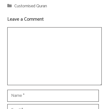
Categories
Customised Quran
Leave a Comment
Comment
Name
Email