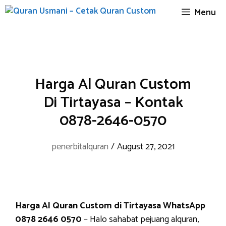
Skip
Menu
to
content
Harga Al Quran Custom
Di Tirtayasa – Kontak
0878-2646-0570
penerbitalquran
/
August 27, 2021
Harga Al Quran Custom di Tirtayasa WhatsApp
0878 2646 0570
– Halo sahabat pejuang alquran,